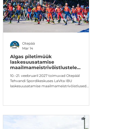
Otepää
Mar 14
Algas piletimüük
laskesuusatamise
maailmameistrivõistlustele
Otepääl
10.–21. veebruaril 2027 toimuvad Otepääl
Tehvandi Spordikeskuses LaVita IBU
laskesuusatamise maailmameistrivõistlused.
Alates 14. märtsist on müügil
maailmameistrivõistluste kahe nädala, nädala ja
nädalavahetuse passid. Otepääl peetavatest
Lavita IBU laskesuusatamise
maailmameistrivõistlustest kujuneb seni suurim
Eestis toimunud spordisündmus, kus kümne
võistluspäeva jooksul selgitatakse välja kaheksa
individuaalset ning neli teatesõitude