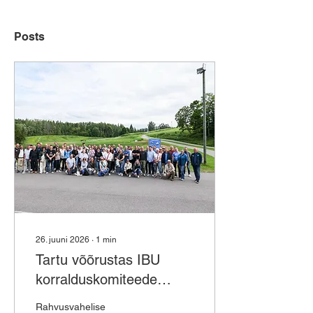
Posts
26. juuni 2026
∙
1
min
Tartu võõrustas IBU
korralduskomiteede
aastakoosolekut
Rahvusvahelise