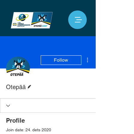
More actions
Follow
Writer
Otepää
Profile
Join date: 24. dets 2020