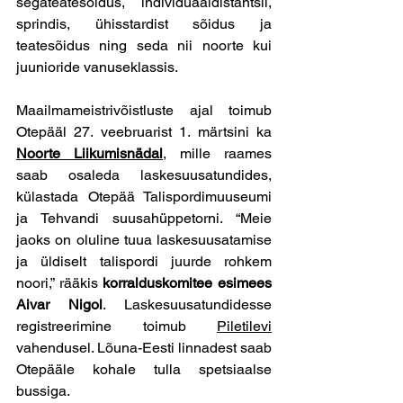
segateatesõidus, individuaaldistantsil, 
sprindis, ühisstardist sõidus ja 
teatesõidus ning seda nii noorte kui 
juunioride vanuseklassis.
Maailmameistrivõistluste ajal toimub 
Otepääl 27. veebruarist 1. märtsini ka 
Noorte Liikumisnädal
, mille raames 
saab osaleda laskesuusatundides, 
külastada Otepää Talispordimuuseumi 
ja Tehvandi suusahüppetorni. “Meie 
jaoks on oluline tuua laskesuusatamise 
ja üldiselt talispordi juurde rohkem 
noori,” rääkis 
korralduskomitee esimees 
Aivar Nigol
. Laskesuusatundidesse 
registreerimine toimub 
Piletilevi
vahendusel. Lõuna-Eesti linnadest saab 
Otepääle kohale tulla spetsiaalse 
bussiga. 