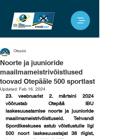
Otepää
Noorte ja juunioride
maailmameistrivõistlused
toovad Otepääle 500 sportlast
Updated:
Feb 16, 2024
23. veebruarist 2. märtsini 2024 
võõrustab Otepää IBU 
laskesuusatamise noorte ja juunioride 
maailmameistrivõistluseid. Tehvandi 
Spordikeskuses astub võistlustulle ligi 
500 noort laskesuusatajat 38 riigist, 