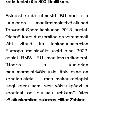
keda toetab üle 300 tiimiliikme.
Esimest korda toimusid IBU noorte ja 
juunioride maailmameistrivõistlused 
Tehvandi Spordikeskuses 2018. aastal. 
Otepää korralduskomitee on varasemalt 
läbi viinud ka laskesuusatamise 
Euroopa meistrivõistluseid ning 2022. 
aastal BMW IBU maailmakarikaetapi. 
“Noorte ja juunioride 
maailmameistrivõistluste läbiviimine on 
korraldajatele maailmakarikaetapist 
isegi keerulisem, sest võistluspäevi ja 
sportlasi on oluliselt rohkem,” ütles 
võistluskomitee esimees Hillar Zahkna.