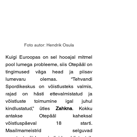
Foto autor: Hendrik Osula
Kuigi Euroopas on sel hooajal mitmel 
pool lumega probleeme, siis Otepääl on 
tingimused väga head ja piisav 
lumevaru olemas. “Tehvandi 
Spordikeskus on võistlusteks valmis, 
rajad on hästi ettevalmistatud ja 
võistluste toimumine igal juhul 
kindlustatud,” ütles 
Zahkna
. Kokku 
antakse Otepääl kaheksal 
võistluspäeval 18 starti. 
Maailmameistrid selguvad 