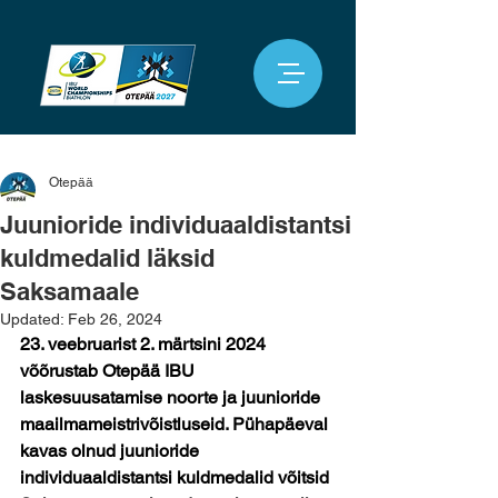
Otepää
Juunioride individuaaldistantsi
kuldmedalid läksid
Saksamaale
Updated:
Feb 26, 2024
23. veebruarist 2. märtsini 2024 
võõrustab Otepää IBU 
laskesuusatamise noorte ja juunioride 
maailmameistrivõistluseid. Pühapäeval 
kavas olnud juunioride 
individuaaldistantsi kuldmedalid võitsid 