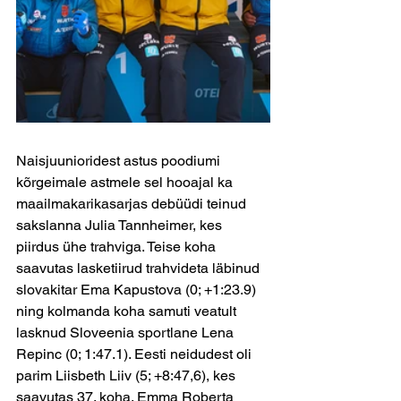
Naisjuunioridest astus poodiumi 
kõrgeimale astmele sel hooajal ka 
maailmakarikasarjas debüüdi teinud 
sakslanna Julia Tannheimer, kes 
piirdus ühe trahviga. Teise koha 
saavutas lasketiirud trahvideta läbinud 
slovakitar Ema Kapustova (0; +1:23.9) 
ning kolmanda koha samuti veatult 
lasknud Sloveenia sportlane Lena 
Repinc (0; 1:47.1). Eesti neidudest oli 
parim Liisbeth Liiv (5; +8:47,6), kes 
saavutas 37. koha. Emma Roberta 