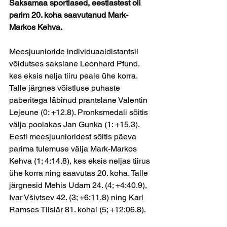
Saksamaa sportlased, eestlastest oli 
parim 20. koha saavutanud Mark-
Markos Kehva. 
Meesjuunioride individuaaldistantsil 
võidutses sakslane Leonhard Pfund, 
kes eksis nelja tiiru peale ühe korra. 
Talle järgnes võistluse puhaste 
paberitega läbinud prantslane Valentin 
Lejeune (0: +12.8). Pronksmedali sõitis 
välja poolakas Jan Gunka (1: +15.3). 
Eesti meesjuunioridest sõitis päeva 
parima tulemuse välja Mark-Markos 
Kehva (1; 4:14.8), kes eksis neljas tiirus 
ühe korra ning saavutas 20. koha. Talle 
järgnesid Mehis Udam 24. (4; +4:40.9), 
Ivar Všivtsev 42. (3; +6:11.8) ning Karl 
Ramses Tiislär 81. kohal (5; +12:06.8).