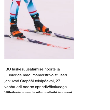
IBU laskesuusatamise noorte ja 
juunioride maailmameistrivõistlused 
jätkuvad Otepääl teisipäeval, 27. 
veebruaril noorte sprindivõistlusega. 
Võistluste pass ja päevapiletid tagavad 
pääsu lasketiirutribüünile, rajal saab 
võistlusi nautida tasuta.