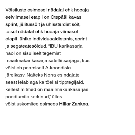
Võistluste esimesel nädalal ehk hooaja 
eelviimasel etapil on Otepääl kavas 
sprint, jälitussõit ja ühisstardist sõit, 
teisel nädalal ehk hooaja viimasel 
etapil lühike individuaaldistants, sprint 
ja segateatesõidud. 
“IBU karikasarja 
näol on sisuliselt tegemist 
maailmakarikasarja satelliitsarjaga, kus 
võistleb peamiselt A-koondiste 
järelkasv. Näiteks Norra esindajate 
seast leiab aga ka tõelisi tipptegijaid, 
kellest mitmed on maailmakarikasarjas 
poodiumile kerkinud,” ütles 
võistluskomitee esimees 
Hillar Zahkna
.