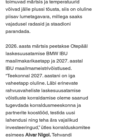
toimuvad märtsis ja temperatuurid 
võivad jälle plussi tõusta, siis on oluline 
piisav lumetagavara, millega saaks 
vajadusel radasid ja staadioni 
parandada.
2026. aasta märtsis peetakse Otepääl 
laskesuusatamise BMW IBU 
maailmakarikaetapp ja 2027. aastal 
IBU maailmameistrivõistlused. 
“Teekonnal 2027. aastani on iga 
vaheetapp oluline. Läbi erinevate 
rahvusvaheliste laskesuusatamise 
võistluste korraldamise oleme saanud 
tugevdada korraldusmeeskonna ja 
partnerite koostööd, testida uusi 
lahendusi ning teha ära vajalikud 
investeeringud,” ütles korralduskomitee 
esimees 
Aivar Nigol. 
Tehvandi 