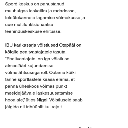
Spordikeskus on panustanud 
muuhulgas lasketiiru ja radadesse, 
teleülekannete tagamise võimekusse ja 
uue multifunktsionaalse 
teeninduskeskuse ehitusse. 
IBU karikasarja võistlused Otepääl on 
kõigile pealtvaatajatele tasuta. 
“
Pealtvaatajatel on iga võistluse 
atmosfääri kujundamisel 
võtmetähtsusega roll. Ootame kõiki 
fänne sportlastele kaasa elama, et 
panna üheskoos võimas punkt 
meeldejäävale laskesuusatamise 
hooajale,” ütles 
Nigol
. Võistluseid saab 
jälgida nii tribüünilt kui rajalt. 