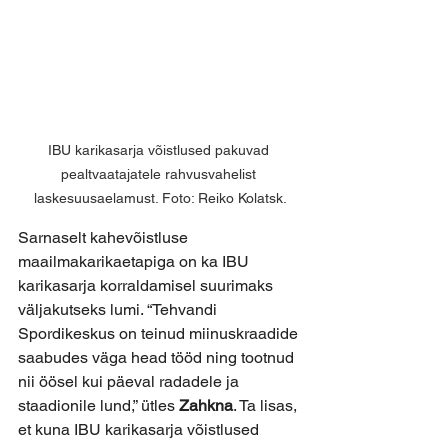
IBU karikasarja võistlused pakuvad 
pealtvaatajatele rahvusvahelist 
laskesuusaelamust. Foto: Reiko Kolatsk.
Sarnaselt kahevõistluse 
maailmakarikaetapiga on ka IBU 
karikasarja korraldamisel suurimaks 
väljakutseks lumi. “Tehvandi 
Spordikeskus on teinud miinuskraadide 
saabudes väga head tööd ning tootnud 
nii öösel kui päeval radadele ja 
staadionile lund,” ütles 
Zahkna
. Ta lisas, 
et kuna IBU karikasarja võistlused 