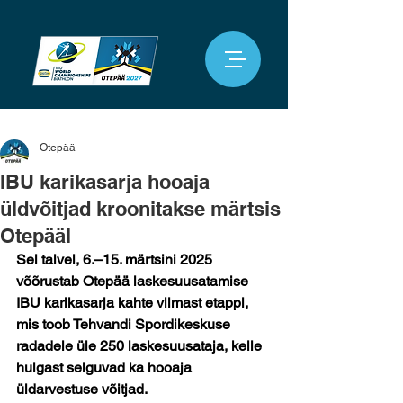
Otepää
IBU karikasarja hooaja
üldvõitjad kroonitakse märtsis
Otepääl
Sel talvel, 6.–15. märtsini 2025 
võõrustab Otepää laskesuusatamise 
IBU karikasarja kahte viimast etappi, 
mis toob Tehvandi Spordikeskuse 
radadele üle 250 laskesuusataja, kelle 
hulgast selguvad ka hooaja 
üldarvestuse võitjad. 