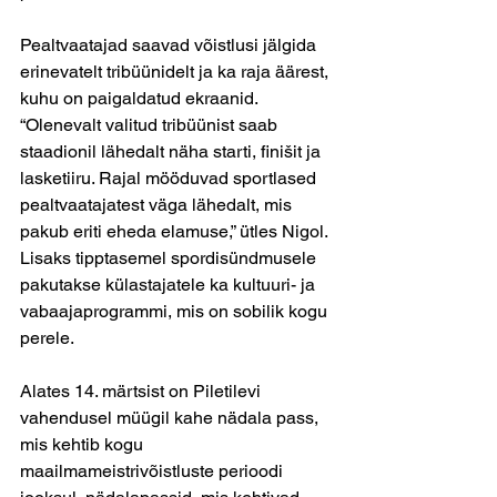
Pealtvaatajad saavad võistlusi jälgida 
erinevatelt tribüünidelt ja ka raja äärest, 
kuhu on paigaldatud ekraanid. 
“Olenevalt valitud tribüünist saab 
staadionil lähedalt näha starti, finišit ja 
lasketiiru. Rajal mööduvad sportlased 
pealtvaatajatest väga lähedalt, mis 
pakub eriti eheda elamuse,” ütles Nigol. 
Lisaks tipptasemel spordisündmusele 
pakutakse külastajatele ka kultuuri- ja 
vabaajaprogrammi, mis on sobilik kogu 
perele. 
Alates 14. märtsist on Piletilevi 
vahendusel müügil kahe nädala pass, 
mis kehtib kogu 
maailmameistrivõistluste perioodi 