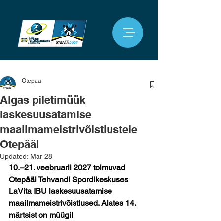
Otepää
Algas piletimüük
laskesuusatamise
maailmameistrivõistlustele
Otepääl
Updated:
Mar 28
10.–21. veebruaril 2027 toimuvad 
Otepääl Tehvandi Spordikeskuses 
LaVita IBU laskesuusatamise 
maailmameistrivõistlused. Alates 14. 
märtsist on müügil 