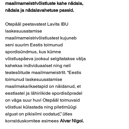
maailmameistrivõistluste kahe nädala, 
nädala ja nädalavahetuse passid. 
Otepääl peetavatest Lavita IBU 
laskesuusatamise 
maailmameistrivõistlustest kujuneb 
seni suurim Eestis toimunud 
spordisündmus, kus kümne 
võistluspäeva jooksul selgitatakse välja 
kaheksa individuaalset ning neli 
teatesõitude maailmameistrtit. “Eestis 
toimunud laskesuusatamise 
maailmakarikaetapid on näidanud, et 
eestlastel ja lähiriikide spordisõpradel 
on väga suur huvi Otepääl toimuvaid 
võistlusi külastada ning piletimüügi 
algust on pikisilmi oodatud,” ütles 
korralduskomitee esimees 
Aivar Nigol. 