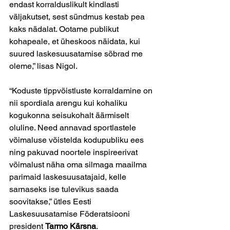
endast korralduslikult kindlasti 
väljakutset, sest sündmus kestab pea 
kaks nädalat. Ootame publikut 
kohapeale, et üheskoos näidata, kui 
suured laskesuusatamise sõbrad me 
oleme,” lisas Nigol. 
“Koduste tippvõistluste korraldamine on 
nii spordiala arengu kui kohaliku 
kogukonna seisukohalt äärmiselt 
oluline. Need annavad sportlastele 
võimaluse võistelda kodupubliku ees 
ning pakuvad noortele inspireerivat 
võimalust näha oma silmaga maailma 
parimaid laskesuusatajaid, kelle 
sarnaseks ise tulevikus saada 
soovitakse,” ütles 
Eesti 
Laskesuusatamise Föderatsiooni 
president 
Tarmo Kärsna
. 