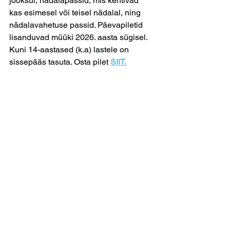
jooksul, nädalapassid, mis kehtivad 
kas esimesel või teisel nädalal, ning 
nädalavahetuse passid. Päevapiletid 
lisanduvad müüki 2026. aasta sügisel. 
Kuni 14-aastased (k.a) lastele on 
sissepääs tasuta. Osta pilet 
SIIT.
See All
Recent Posts