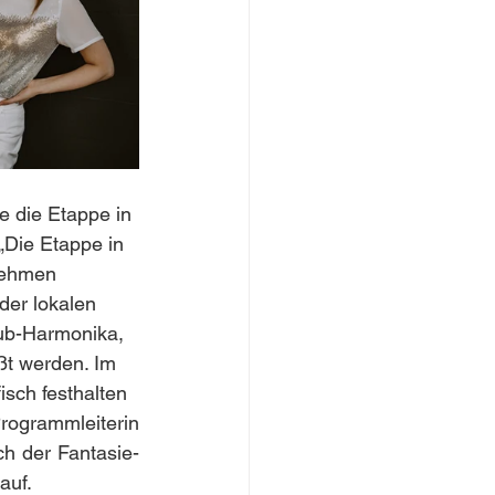
e die Etappe in
„Die Etappe in
 nehmen
der lokalen
lub-Harmonika,
ßt werden. Im
isch festhalten
ogrammleiterin 
 der Fantasie- 
 auf.