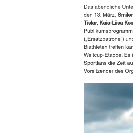
Das abendliche Unte
den 13. März, 
Smiler
Tislar, Kaia-Liisa Ke
Publikumsprogramm d
(„Ersatzpatrone”) u
Biathleten treffen ka
Weltcup-Etappe. Es 
Sportfans die Zeit a
Vorsitzender des Or