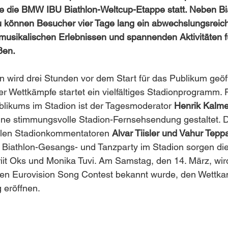
te die BMW IBU Biathlon-Weltcup-Etappe statt. Neben Bi
 können Besucher vier Tage lang ein abwechslungsreic
musikalischen Erlebnissen und spannenden Aktivitäten f
ßen.
 wird drei Stunden vor dem Start für das Publikum geöf
r Wettkämpfe startet ein vielfältiges Stadionprogramm. 
blikums im Stadion ist der Tagesmoderator 
Henrik Kalme
eine stimmungsvolle Stadion-Fernsehsendung gestaltet. 
alen Stadionkommentatoren 
Alvar Tiisler und Vahur Tepp
e Biathlon-Gesangs- und Tanzparty im Stadion sorgen di
iit Oks und Monika Tuvi. Am Samstag, den 14. März, wir
 den Eurovision Song Contest bekannt wurde, den Wettka
 eröffnen.