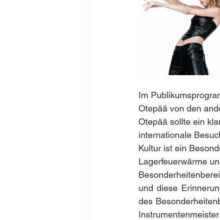
Im Publikumsprogram
Otepää von den ande
Otepää sollte ein k
internationale Besuc
Kultur ist ein Beson
Lagerfeuerwärme und
Besonderheitenbereic
und diese Erinnerun
des Besonderheitenb
Instrumentenmeister