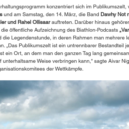
rhaltungsprogramm konzentriert sich im Publikumszelt, 
s 
und am Samstag, den 14. März, die Band 
Dawhy Not m
sler und Rahel Ollisaar
 auftreten. Darüber hinaus gehör
ie öffentliche Aufzeichnung des Biathlon-Podcasts 
„Va
nd die Legendenstunde, in deren Rahmen man mehrere 
nn. „Das Publikumszelt ist ein untrennbarer Bestandteil j
ist ein Ort, an dem man den ganzen Tag lang gemeinsa
uf unterhaltsame Weise verbringen kann," sagte Aivar Nig
ganisationskomitees der Wettkämpfe.