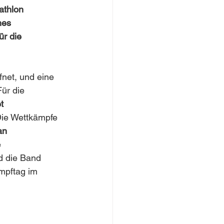
athlon
hes
ür die
fnet, und eine
Für die
t
Die Wettkämpfe
an
e
d die Band
mpftag im