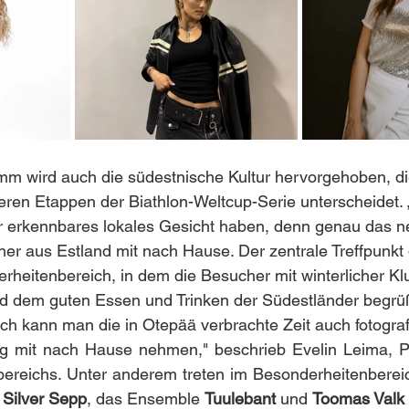
m wird auch die südestnische Kultur hervorgehoben, di
ren Etappen der Biathlon-Weltcup-Serie unterscheidet. 
lar erkennbares lokales Gesicht haben, denn genau das
her aus Estland mit nach Hause. Der zentrale Treffpunkt 
derheitenbereich, in dem die Besucher mit winterlicher K
 dem guten Essen und Trinken der Südestländer begrü
h kann man die in Otepää verbrachte Zeit auch fotograf
g mit nach Hause nehmen," beschrieb Evelin Leima, Pr
ereichs. Unter anderem treten im Besonderheitenbereich
 
Silver Sepp
, das Ensemble 
Tuulebant
 und 
Toomas Valk