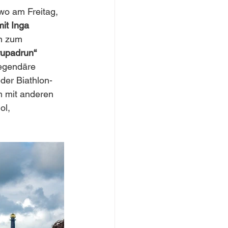
wo am Freitag,
it Inga
en zum
rupadrun“
legendäre
eder Biathlon-
m mit anderen
ol,